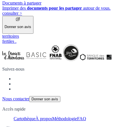
Documents à partager
Imprimer des
documents pour les partager
autour de vous.
consulter
>
Donner son avis
territoires
fertiles
.
Suivez-nous
Nous contacter
Donner son avis
Accès rapide
Cartothèque
À propos
Méthodologie
FAQ