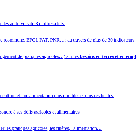
utes au travers de 8 chiffres-clefs.
oire (commune, EPCI, PAT, PNR…) au travers de plus de 30 indicateurs.
ngement de pratiques agricoles…) sur les
besoins en terres et en empl
riculture et une alimentation plus durables et plus résilientes.
pondre à ses défis agricoles et alimentaires.
r les pratiques agricoles, les filières, l'alimentation…