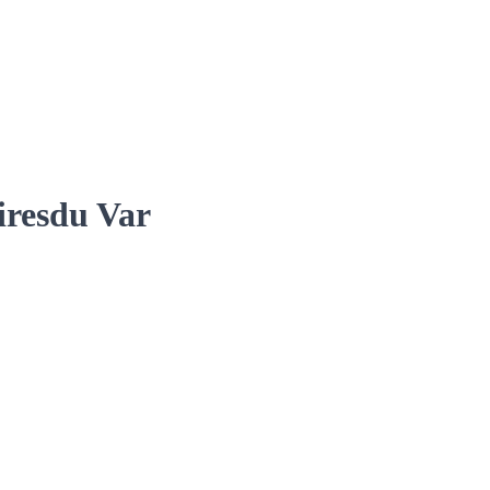
ires
du Var