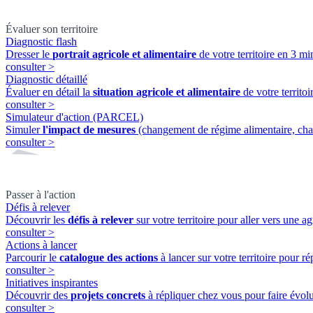
Évaluer son territoire
Diagnostic flash
Dresser le
portrait agricole et alimentaire
de votre territoire en 3 min
consulter
>
Diagnostic détaillé
Évaluer en détail la
situation agricole et alimentaire
de votre territ
consulter
>
Simulateur d'action (PARCEL)
Simuler
l'impact de mesures
(changement de régime alimentaire, cha
consulter
>
Passer à l'action
Défis à relever
Découvrir les
défis à relever
sur votre territoire pour aller vers une ag
consulter
>
Actions à lancer
Parcourir le
catalogue des actions
à lancer sur votre territoire pour ré
consulter
>
Initiatives inspirantes
Découvrir des
projets concrets
à répliquer chez vous pour faire évolue
consulter
>