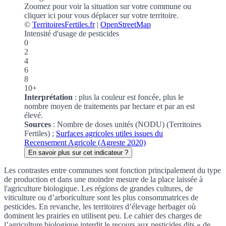
Zoomez pour voir la situation sur votre commune
ou
cliquer ici pour vous déplacer sur votre territoire.
©
TerritoiresFertiles.fr
|
OpenStreetMap
Intensité d'usage de pesticides
0
2
4
6
8
10+
Interprétation
: plus la couleur est foncée, plus le
nombre moyen de traitements par hectare et par an est
élevé.
Sources
:
Nombre de doses unités (NODU) (Territoires
Fertiles) ;
Surfaces agricoles utiles issues du
Recensement Agricole (Agreste 2020)
En savoir plus sur cet indicateur ?
Les contrastes entre communes sont fonction principalement du type
de production et dans une moindre mesure de la place laissée à
l'agriculture biologique. Les régions de grandes cultures, de
viticulture ou d’arboriculture sont les plus consommatrices de
pesticides. En revanche, les territoires d’élevage herbager où
dominent les prairies en utilisent peu. Le cahier des charges de
l’agriculture biologique interdit le recours aux pesticides dits « de