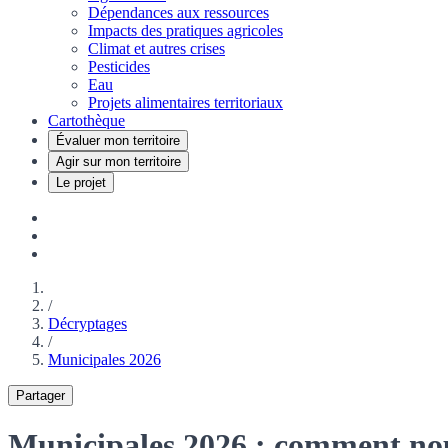
Dépendances aux ressources
Impacts des pratiques agricoles
Climat et autres crises
Pesticides
Eau
Projets alimentaires territoriaux
Cartothèque
Évaluer mon territoire
Agir sur mon territoire
Le projet
/
Décryptages
/
Municipales 2026
Partager
Municipales 2026 : comment nou