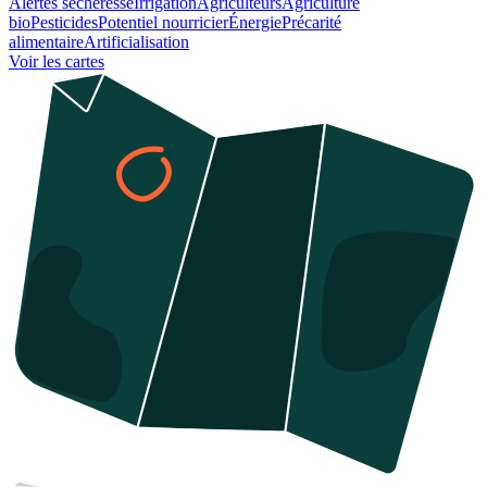
Alertes sécheresse
Irrigation
Agriculteurs
Agriculture
bio
Pesticides
Potentiel nourricier
Énergie
Précarité
alimentaire
Artificialisation
Voir les cartes