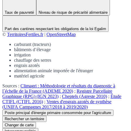
Taux de pauvreté
Niveau de risque de précarité alimentaire
Part des cantines respectant les obligations de la loi Egalim
©
TerritoiresFertiles.fr
|
OpenStreetMap
carburant (tracteurs)
bâtiments d’élevage
irrigation
chauffage des serres
engrais azotés
alimentation animale importée de l'étranger
matériel agricole
Sources :
Climagri : Méthodologie et résultats du diagnostic à
l`échelle de la France (ADEME 2020)
;
Registre Parcellaire
Graphique (RPG) (IGN 2023)
;
Cheptels (Agreste 2010)
;
Étude
CTIFL (CTIFL 2016)
;
Ventes d'engrais azotés de synthèse
(UNIFA Campagnes 2017/2018 à 2019/2020)
Poste principal d'énergie primaire consommée pour l'agriculture
Rechercher un territoire
Changer de carte