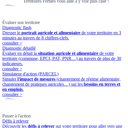
Territoires Fertiles vous aide à y voir plus clair !
Évaluer son territoire
Diagnostic flash
Dresser le
portrait agricole et alimentaire
de votre territoire en 3
minutes au travers de 8 chiffres-clefs.
consulter
>
Diagnostic détaillé
Évaluer en détail la
situation agricole et alimentaire
de votre
territoire (commune, EPCI, PAT, PNR…) au travers de plus de 30
indicateurs.
consulter
>
Simulateur d'action (PARCEL)
Simuler
l'impact de mesures
(changement de régime alimentaire,
changement de pratiques agricoles…) sur les
besoins en terres et
en emplois
.
consulter
>
Passer à l'action
Défis à relever
Découvrir les
défis à relever
sur votre territoire pour aller vers une