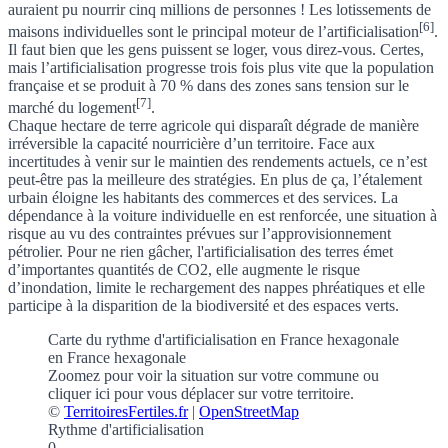
auraient pu nourrir cinq millions de personnes !
Les lotissements de
[6]
maisons individuelles sont le principal moteur de l’artificialisation
.
Il faut bien que les gens puissent se loger, vous direz-vous. Certes,
mais l’artificialisation progresse trois fois plus vite que la population
française et se produit à 70 % dans des zones sans tension sur le
[7]
marché du logement
.
Chaque hectare de terre agricole qui disparaît dégrade de manière
irréversible la capacité nourricière d’un territoire. Face aux
incertitudes à venir sur le maintien des rendements actuels, ce n’est
peut-être pas la meilleure des stratégies. En plus de ça, l’étalement
urbain éloigne les habitants des commerces et des services. La
dépendance à la voiture individuelle en est renforcée, une situation à
risque au vu des contraintes prévues sur l’approvisionnement
pétrolier. Pour ne rien gâcher, l'artificialisation des terres émet
d’importantes quantités de CO2, elle augmente le risque
d’inondation, limite le rechargement des nappes phréatiques et elle
participe à la disparition de la biodiversité et des espaces verts.
Carte du rythme d'artificialisation en France hexagonale
en France hexagonale
Zoomez pour voir la situation sur votre commune
ou
cliquer ici pour vous déplacer sur votre territoire.
©
TerritoiresFertiles.fr
|
OpenStreetMap
Rythme d'artificialisation
0