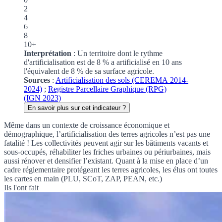
2
4
6
8
10+
Interprétation
: Un territoire dont le rythme
d'artificialisation est de 8 % a artificialisé en 10 ans
l'équivalent de 8 % de sa surface agricole.
Sources
:
Artificialisation des sols (CEREMA 2014-
2024)
;
Registre Parcellaire Graphique (RPG)
(IGN 2023)
En savoir plus sur cet indicateur ?
Même dans un contexte de croissance économique et
démographique, l’artificialisation des terres agricoles n’est pas une
fatalité ! Les collectivités peuvent agir sur les bâtiments vacants et
sous-occupés, réhabiliter les friches urbaines ou périurbaines, mais
aussi rénover et densifier l’existant. Quant à la mise en place d’un
cadre réglementaire protégeant les terres agricoles, les élus ont toutes
les cartes en main (
PLU
,
SCoT
,
ZAP
,
PEAN
, etc.)
Ils l'ont fait