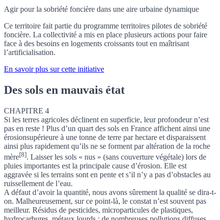
Agir pour la sobriété foncière dans une aire urbaine dynamique
Ce territoire fait partie du programme territoires pilotes de sobriété
foncière. La collectivité a mis en place plusieurs actions pour faire
face à des besoins en logements croissants tout en maîtrisant
l’artificialisation.
En savoir plus sur cette initiative
Des sols en mauvais état
CHAPITRE 4
Si les terres agricoles déclinent en superficie, leur profondeur n’est
pas en reste ! Plus d’un quart des sols en France affichent ainsi une
érosion
supérieure à une tonne de terre par hectare et disparaissent
ainsi plus rapidement qu’ils ne se forment par altération de la roche
[8]
mère
. Laisser les sols « nus » (sans couverture végétale) lors de
pluies importantes est la principale cause d’érosion. Elle est
aggravée si les terrains sont en pente et s’il n’y a pas d’obstacles au
ruissellement de l’eau.
A défaut d’avoir la quantité, nous avons sûrement la qualité se dira-t-
on. Malheureusement, sur ce point-là, le constat n’est souvent pas
meilleur. Résidus de pesticides, microparticules de plastiques,
hydrocarbures, métaux lourds :
de nombreuses pollutions diffuses