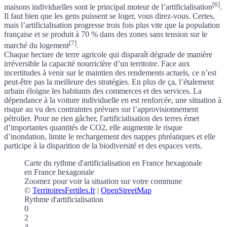
[6]
maisons individuelles sont le principal moteur de l’artificialisation
.
Il faut bien que les gens puissent se loger, vous direz-vous. Certes,
mais l’artificialisation progresse trois fois plus vite que la population
française et se produit à 70 % dans des zones sans tension sur le
[7]
marché du logement
.
Chaque hectare de terre agricole qui disparaît dégrade de manière
irréversible la capacité nourricière d’un territoire. Face aux
incertitudes à venir sur le maintien des rendements actuels, ce n’est
peut-être pas la meilleure des stratégies. En plus de ça, l’étalement
urbain éloigne les habitants des commerces et des services. La
dépendance à la voiture individuelle en est renforcée, une situation à
risque au vu des contraintes prévues sur l’approvisionnement
pétrolier. Pour ne rien gâcher, l'artificialisation des terres émet
d’importantes quantités de CO2, elle augmente le risque
d’inondation, limite le rechargement des nappes phréatiques et elle
participe à la disparition de la biodiversité et des espaces verts.
Carte du rythme d'artificialisation en France hexagonale
en France hexagonale
Zoomez pour voir la situation sur votre commune
©
TerritoiresFertiles.fr
|
OpenStreetMap
Rythme d'artificialisation
0
2
4