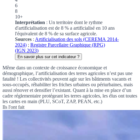
6
8
10+
Interprétation
: Un territoire dont le rythme
d'artificialisation est de 8 % a artificialisé en 10 ans
l'équivalent de 8 % de sa surface agricole.
Sources
:
Artificialisation des sols (CEREMA 2014-
2024)
;
Registre Parcellaire Graphique (RPG)
(IGN 2023)
En savoir plus sur cet indicateur ?
Même dans un contexte de croissance économique et
démographique, l’artificialisation des terres agricoles n’est pas une
fatalité ! Les collectivités peuvent agir sur les bâtiments vacants et
sous-occupés, réhabiliter les friches urbaines ou périurbaines, mais
aussi rénover et densifier l’existant. Quant à la mise en place d’un
cadre réglementaire protégeant les terres agricoles, les élus ont toutes
les cartes en main (
PLU
,
SCoT
,
ZAP
,
PEAN
, etc.)
Ils l'ont fait