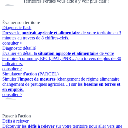
Territoires Fertiles vous aide à y voir plus clair !
Évaluer son territoire
Diagnostic flash
Dresser le
portrait agricole et alimentaire
de votre territoire en 3
minutes au travers de 8 chiffres-clefs.
consulter
>
Diagnostic détaillé
Évaluer en détail la
situation agricole et alimentaire
de votre
territoire (commune, EPCI, PAT, PNR…) au travers de plus de 30
indicateurs.
consulter
>
Simulateur d'action (PARCEL)
Simuler
l'impact de mesures
(changement de régime alimentaire,
changement de pratiques agricoles…) sur les
besoins en terres et
en emplois
.
consulter
>
Passer à l'action
Défis à relever
Découvrir les
défis à relever
sur votre territoire pour aller vers une