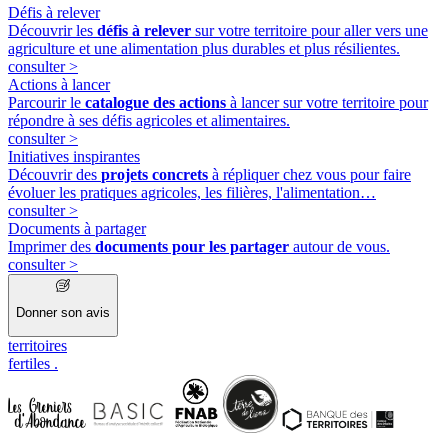
Défis à relever
Découvrir les
défis à relever
sur votre territoire pour aller vers une
agriculture et une alimentation plus durables et plus résilientes.
consulter
>
Actions à lancer
Parcourir le
catalogue des actions
à lancer sur votre territoire pour
répondre à ses défis agricoles et alimentaires.
consulter
>
Initiatives inspirantes
Découvrir des
projets concrets
à répliquer chez vous pour faire
évoluer les pratiques agricoles, les filières, l'alimentation…
consulter
>
Documents à partager
Imprimer des
documents pour les partager
autour de vous.
consulter
>
Donner son avis
territoires
fertiles
.