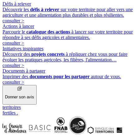
Défis à relever
Découvrir les
défis à relever
sur votre territoire pour aller vers une
agriculture et une alimentation plus durables et plus résilientes.
consulter
>
Actions à lancer
Parcourir le
catalogue des actions
à lancer sur votre territoire pour
répondre à ses défis agricoles et alimentaires.
consulter
>
Initiatives inspirantes
Découvrir des
projets concrets
à répliquer chez vous pour faire
évoluer les pratiques agricoles, les filières, l'alimentation…
consulter
>
Documents à partager
Imprimer des
documents pour les partager
autour de vous.
consulter
>
Donner son avis
territoires
fertiles
.