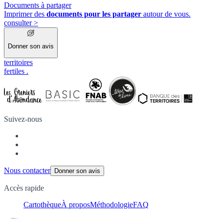
Documents à partager
Imprimer des
documents pour les partager
autour de vous.
consulter
>
Donner son avis
territoires
fertiles
.
Suivez-nous
Nous contacter
Donner son avis
Accès rapide
Cartothèque
À propos
Méthodologie
FAQ