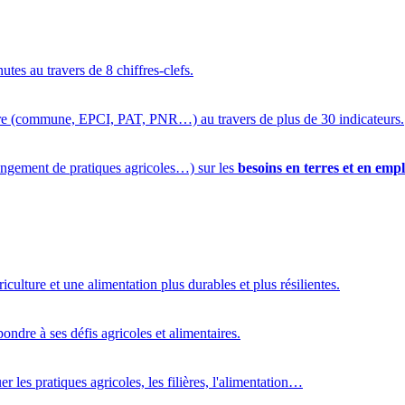
utes au travers de 8 chiffres-clefs.
oire (commune, EPCI, PAT, PNR…) au travers de plus de 30 indicateurs.
ngement de pratiques agricoles…) sur les
besoins en terres et en empl
riculture et une alimentation plus durables et plus résilientes.
pondre à ses défis agricoles et alimentaires.
r les pratiques agricoles, les filières, l'alimentation…