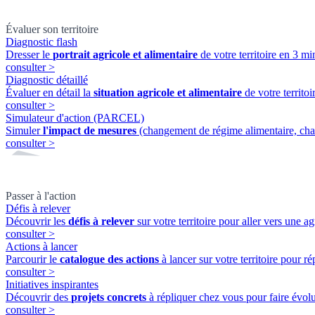
Évaluer son territoire
Diagnostic flash
Dresser le
portrait agricole et alimentaire
de votre territoire en 3 min
consulter
>
Diagnostic détaillé
Évaluer en détail la
situation agricole et alimentaire
de votre territ
consulter
>
Simulateur d'action (PARCEL)
Simuler
l'impact de mesures
(changement de régime alimentaire, cha
consulter
>
Passer à l'action
Défis à relever
Découvrir les
défis à relever
sur votre territoire pour aller vers une ag
consulter
>
Actions à lancer
Parcourir le
catalogue des actions
à lancer sur votre territoire pour ré
consulter
>
Initiatives inspirantes
Découvrir des
projets concrets
à répliquer chez vous pour faire évolue
consulter
>