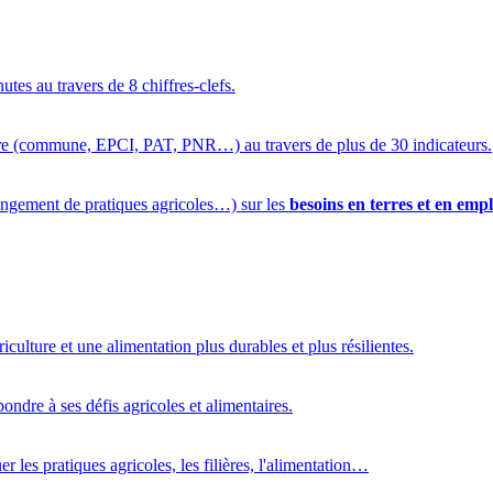
utes au travers de 8 chiffres-clefs.
oire (commune, EPCI, PAT, PNR…) au travers de plus de 30 indicateurs.
ngement de pratiques agricoles…) sur les
besoins en terres et en empl
riculture et une alimentation plus durables et plus résilientes.
pondre à ses défis agricoles et alimentaires.
r les pratiques agricoles, les filières, l'alimentation…