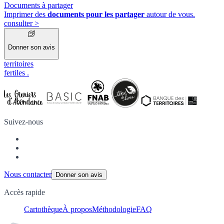
Documents à partager
Imprimer des
documents pour les partager
autour de vous.
consulter
>
Donner son avis
territoires
fertiles
.
Suivez-nous
Nous contacter
Donner son avis
Accès rapide
Cartothèque
À propos
Méthodologie
FAQ