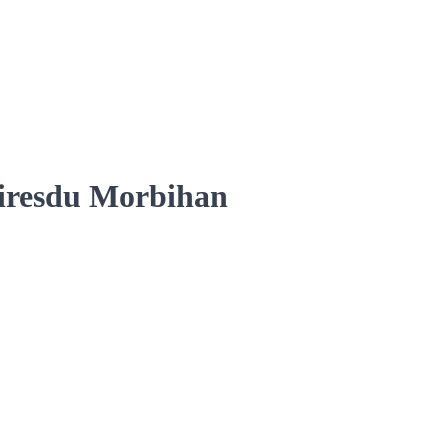
ires
du Morbihan