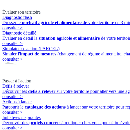
Évaluer son territoire
Diagnostic flash
Dresser le
portrait agricole et alimentaire
de votre territoire en 3 min
consulter
>
Diagnostic détaillé
Évaluer en détail la
situation agricole et alimentaire
de votre territ
consulter
>
Simulateur d'action (PARCEL)
Simuler
l'impact de mesures
(changement de régime alimentaire, cha
consulter
>
Passer à l'action
Défis à relever
Découvrir les
défis à relever
sur votre territoire pour aller vers une ag
consulter
>
Actions à lancer
Parcourir le
catalogue des actions
à lancer sur votre territoire pour ré
consulter
>
Initiatives inspirantes
Découvrir des
projets concrets
à répliquer chez vous pour faire évolue
consulter
>