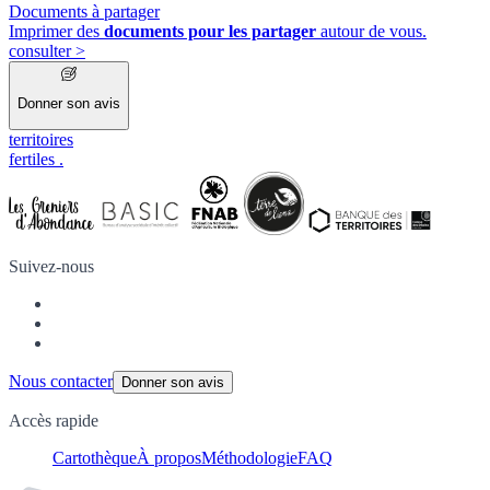
Documents à partager
Imprimer des
documents pour les partager
autour de vous.
consulter
>
Donner son avis
territoires
fertiles
.
Suivez-nous
Nous contacter
Donner son avis
Accès rapide
Cartothèque
À propos
Méthodologie
FAQ