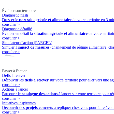
Évaluer son territoire
Diagnostic flash
Dresser le
portrait agricole et alimentaire
de votre territoire en 3 min
consulter
>
Diagnostic détaillé
Évaluer en détail la
situation agricole et alimentaire
de votre territ
consulter
>
Simulateur d'action (PARCEL)
Simuler
l'impact de mesures
(changement de régime alimentaire, cha
consulter
>
Passer à l'action
Défis à relever
Découvrir les
défis à relever
sur votre territoire pour aller vers une ag
consulter
>
Actions à lancer
Parcourir le
catalogue des actions
à lancer sur votre territoire pour ré
consulter
>
Initiatives inspirantes
Découvrir des
projets concrets
à répliquer chez vous pour faire évolue
consulter
>