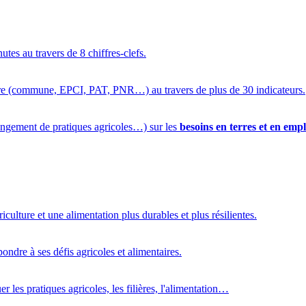
utes au travers de 8 chiffres-clefs.
oire (commune, EPCI, PAT, PNR…) au travers de plus de 30 indicateurs.
ngement de pratiques agricoles…) sur les
besoins en terres et en empl
riculture et une alimentation plus durables et plus résilientes.
pondre à ses défis agricoles et alimentaires.
r les pratiques agricoles, les filières, l'alimentation…