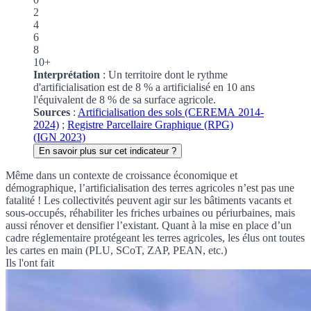
2
4
6
8
10+
Interprétation
: Un territoire dont le rythme
d'artificialisation est de 8 % a artificialisé en 10 ans
l'équivalent de 8 % de sa surface agricole.
Sources
:
Artificialisation des sols (CEREMA 2014-
2024)
;
Registre Parcellaire Graphique (RPG)
(IGN 2023)
En savoir plus sur cet indicateur ?
Même dans un contexte de croissance économique et
démographique, l’artificialisation des terres agricoles n’est pas une
fatalité ! Les collectivités peuvent agir sur les bâtiments vacants et
sous-occupés, réhabiliter les friches urbaines ou périurbaines, mais
aussi rénover et densifier l’existant. Quant à la mise en place d’un
cadre réglementaire protégeant les terres agricoles, les élus ont toutes
les cartes en main (
PLU
,
SCoT
,
ZAP
,
PEAN
, etc.)
Ils l'ont fait