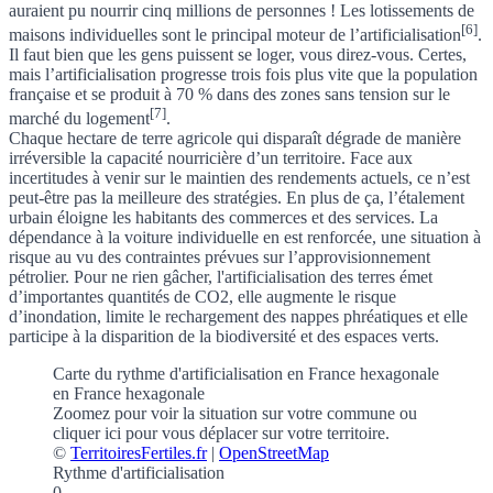
auraient pu nourrir cinq millions de personnes !
Les lotissements de
[6]
maisons individuelles sont le principal moteur de l’artificialisation
.
Il faut bien que les gens puissent se loger, vous direz-vous. Certes,
mais l’artificialisation progresse trois fois plus vite que la population
française et se produit à 70 % dans des zones sans tension sur le
[7]
marché du logement
.
Chaque hectare de terre agricole qui disparaît dégrade de manière
irréversible la capacité nourricière d’un territoire. Face aux
incertitudes à venir sur le maintien des rendements actuels, ce n’est
peut-être pas la meilleure des stratégies. En plus de ça, l’étalement
urbain éloigne les habitants des commerces et des services. La
dépendance à la voiture individuelle en est renforcée, une situation à
risque au vu des contraintes prévues sur l’approvisionnement
pétrolier. Pour ne rien gâcher, l'artificialisation des terres émet
d’importantes quantités de CO2, elle augmente le risque
d’inondation, limite le rechargement des nappes phréatiques et elle
participe à la disparition de la biodiversité et des espaces verts.
Carte du rythme d'artificialisation en France hexagonale
en France hexagonale
Zoomez pour voir la situation sur votre commune
ou
cliquer ici pour vous déplacer sur votre territoire.
©
TerritoiresFertiles.fr
|
OpenStreetMap
Rythme d'artificialisation
0