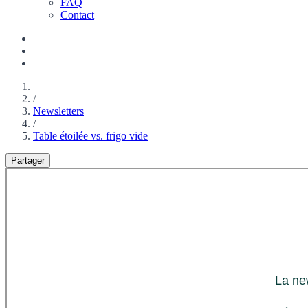
FAQ
Contact
/
Newsletters
/
Table étoilée vs. frigo vide
Partager