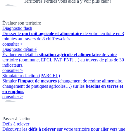
Territoires Fertiles vous aide à y voir plus clair !
Évaluer son territoire
Diagnostic flash
Dresser le
portrait agricole et alimentaire
de votre territoire en 3
minutes au travers de 8 chiffres-clefs.
consulter
>
Diagnostic détaillé
Évaluer en détail la
situation agricole et alimentaire
de votre
territoire (commune, EPCI, PAT, PNR…) au travers de plus de 30
indicateurs.
consulter
>
Simulateur d'action (PARCEL)
Simuler
l'impact de mesures
(changement de régime alimentaire,
changement de pratiques agricoles…) sur les
besoins en terres et
en emplois
.
consulter
>
Passer à l'action
Défis à relever
Découvrir les
défis à relever
sur votre territoire pour aller vers une