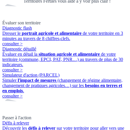
Territoires Fertiles vous aide à y voir plus clair !
Évaluer son territoire
Diagnostic flash
Dresser le
portrait agricole et alimentaire
de votre territoire en 3
minutes au travers de 8 chiffres-clefs.
consulter
>
Diagnostic détaillé
Évaluer en détail la
situation agricole et alimentaire
de votre
territoire (commune, EPCI, PAT, PNR…) au travers de plus de 30
indicateurs.
consulter
>
Simulateur d'action (PARCEL)
Simuler
l'impact de mesures
(changement de régime alimentaire,
changement de pratiques agricoles…) sur les
besoins en terres et
en emplois
.
consulter
>
Passer à l'action
Défis à relever
Découvrir les
défis à relever
sur votre territoire pour aller vers une