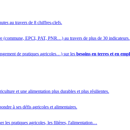
utes au travers de 8 chiffres-clefs.
oire (commune, EPCI, PAT, PNR…) au travers de plus de 30 indicateurs.
ngement de pratiques agricoles…) sur les
besoins en terres et en empl
riculture et une alimentation plus durables et plus résilientes.
pondre à ses défis agricoles et alimentaires.
r les pratiques agricoles, les filières, l'alimentation…