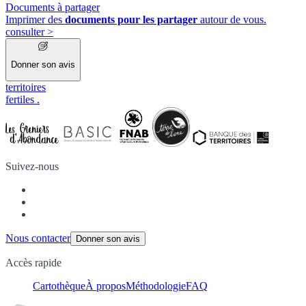
Documents à partager
Imprimer des
documents pour les partager
autour de vous.
consulter
>
Donner son avis
territoires
fertiles
.
Suivez-nous
Nous contacter
Donner son avis
Accès rapide
Cartothèque
À propos
Méthodologie
FAQ