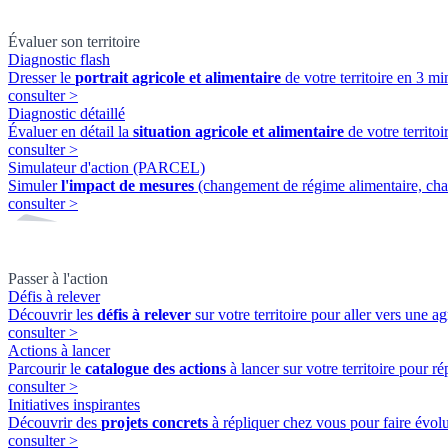
Évaluer son territoire
Diagnostic flash
Dresser le
portrait agricole et alimentaire
de votre territoire en 3 min
consulter
>
Diagnostic détaillé
Évaluer en détail la
situation agricole et alimentaire
de votre territ
consulter
>
Simulateur d'action (PARCEL)
Simuler
l'impact de mesures
(changement de régime alimentaire, cha
consulter
>
Passer à l'action
Défis à relever
Découvrir les
défis à relever
sur votre territoire pour aller vers une ag
consulter
>
Actions à lancer
Parcourir le
catalogue des actions
à lancer sur votre territoire pour ré
consulter
>
Initiatives inspirantes
Découvrir des
projets concrets
à répliquer chez vous pour faire évolue
consulter
>