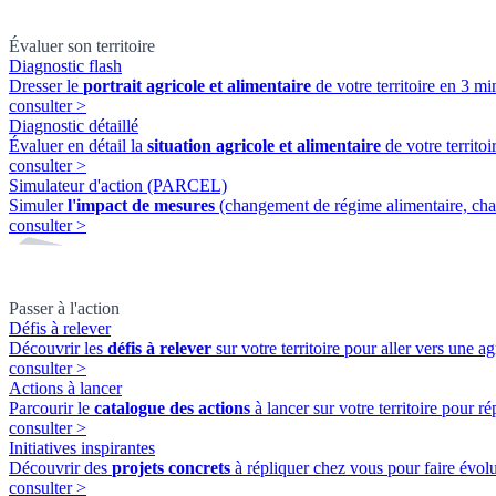
Évaluer son territoire
Diagnostic flash
Dresser le
portrait agricole et alimentaire
de votre territoire en 3 min
consulter
>
Diagnostic détaillé
Évaluer en détail la
situation agricole et alimentaire
de votre territ
consulter
>
Simulateur d'action (PARCEL)
Simuler
l'impact de mesures
(changement de régime alimentaire, cha
consulter
>
Passer à l'action
Défis à relever
Découvrir les
défis à relever
sur votre territoire pour aller vers une ag
consulter
>
Actions à lancer
Parcourir le
catalogue des actions
à lancer sur votre territoire pour ré
consulter
>
Initiatives inspirantes
Découvrir des
projets concrets
à répliquer chez vous pour faire évolue
consulter
>