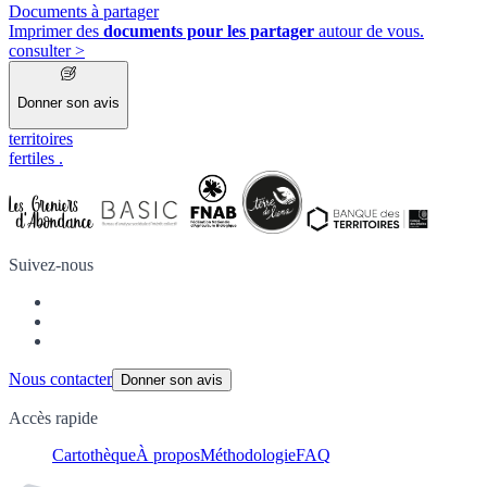
Documents à partager
Imprimer des
documents pour les partager
autour de vous.
consulter
>
Donner son avis
territoires
fertiles
.
Suivez-nous
Nous contacter
Donner son avis
Accès rapide
Cartothèque
À propos
Méthodologie
FAQ