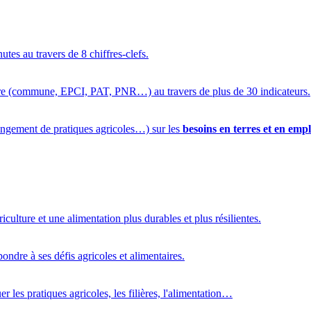
utes au travers de 8 chiffres-clefs.
oire (commune, EPCI, PAT, PNR…) au travers de plus de 30 indicateurs.
ngement de pratiques agricoles…) sur les
besoins en terres et en empl
riculture et une alimentation plus durables et plus résilientes.
pondre à ses défis agricoles et alimentaires.
r les pratiques agricoles, les filières, l'alimentation…