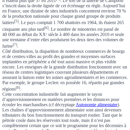
n’étaient plus que 57 en 2011
. Le sort de la laiterie de Campbon
s’inscrit dans la droite lignée de cet écrémage en règle.
Aujourd’hui
en France, une dizaine de sites industriels concentrent environ 70 %
de la production nationale pour chaque grand groupe de produits
[5]
laitiers
.
Le pays comptait 1 700 abattoirs en 1964, ils étaient 265
[6]
cinquante ans plus tard
.
Le nombre de minoteries est passé de
40 000 au début du XXᵉ siècle à 400 dans les années 2010 et seule
une trentaine d’entre elles produisent les deux tiers des volumes de
[7]
farine
.
Côté distribution, la disparition de nombreux commerces de bourgs
et de centres-villes au profit des grandes et moyennes surfaces
implantées en périphérie a été tout aussi massive et plus visible
encore. Les enseignes de la grande distribution fonctionnent avec un
réseau de centres logistiques couvrant plusieurs départements et
assurant la liaison entre les usines agroalimentaires et les commerces.
Par exemple, le groupe Leclerc en possède 16, répartis par grandes
[8]
régions
.
Cette concentration industrielle fait augmenter le rayon
d’approvisionnement en matières premières et les distances pour
écouler les marchandises (cf
décryptage
Autonomie alimentaire
).
Les chaînes d’approvisionnement alimentaire sont ainsi devenues
tributaires du bon fonctionnement du transport routier. Tant que le
pétrole coule dans les réservoirs tout roule, mais il n’est pas
complètement certain que ce soit le programme pour les décennies à