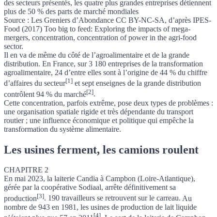
des secteurs présentés, les quatre plus grandes entreprises détiennent
plus de 50 % des parts de marché mondiales
Source : Les Greniers d’Abondance CC BY-NC-SA, d’après IPES-
Food (2017) Too big to feed: Exploring the impacts of mega-
mergers, concentration, concentration of power in the agri-food
sector.
Il en va de même du côté de l’agroalimentaire et de la grande
distribution.
En France, sur 3 180 entreprises de la transformation
agroalimentaire, 24 d’entre elles sont à l’origine de 44 % du chiffre
[1]
d’affaires du secteur
et
sept enseignes de la grande distribution
[2]
contrôlent 94 % du marché
.
Cette concentration, parfois extrême, pose deux types de problèmes :
une organisation spatiale rigide et très dépendante du transport
routier ; une influence économique et politique qui empêche la
transformation du système alimentaire.
Les usines ferment, les camions roulent
CHAPITRE 2
En mai 2023, la laiterie Candia à Campbon (Loire-Atlantique),
gérée par la coopérative Sodiaal, arrête définitivement sa
[3]
production
. 190 travailleurs se retrouvent sur le carreau.
Au
nombre de 943 en 1981, les usines de production de lait liquide
[4]