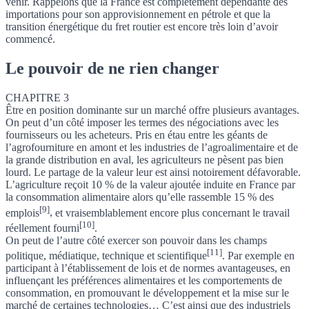
venir. Rappelons que la France est complètement dépendante des
importations pour son approvisionnement en pétrole et que la
transition énergétique du fret routier est encore très loin d’avoir
commencé.
Le pouvoir de ne rien changer
CHAPITRE 3
Être en position dominante sur un marché offre plusieurs avantages.
On peut d’un côté imposer les termes des négociations avec les
fournisseurs ou les acheteurs. Pris en étau entre les géants de
l’agrofourniture en amont et les industries de l’agroalimentaire et de
la grande distribution en aval, les agriculteurs ne pèsent pas bien
lourd. Le partage de la valeur leur est ainsi notoirement défavorable.
L’agriculture reçoit 10 % de la valeur ajoutée induite en France par
la consommation alimentaire alors qu’elle rassemble 15 % des
[9]
emplois
,
et vraisemblablement encore plus concernant le travail
[10]
réellement fourni
.
On peut de l’autre côté exercer son pouvoir dans les champs
[11]
politique, médiatique, technique et scientifique
. Par exemple en
participant à l’établissement de lois et de normes avantageuses, en
influençant les préférences alimentaires et les comportements de
consommation, en promouvant le développement et la mise sur le
marché de certaines technologies… C’est ainsi que des industriels