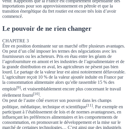
venir. Rappelons que la France est complètement dépendante des
importations pour son approvisionnement en pétrole et que la
transition énergétique du fret routier est encore très loin d’avoir
commencé.
Le pouvoir de ne rien changer
CHAPITRE 3
Être en position dominante sur un marché offre plusieurs avantages.
On peut d’un côté imposer les termes des négociations avec les
fournisseurs ou les acheteurs. Pris en étau entre les géants de
l’agrofourniture en amont et les industries de l’agroalimentaire et de
la grande distribution en aval, les agriculteurs ne pèsent pas bien
lourd. Le partage de la valeur leur est ainsi notoirement défavorable.
L’agriculture reçoit 10 % de la valeur ajoutée induite en France par
la consommation alimentaire alors qu’elle rassemble 15 % des
[9]
emplois
,
et vraisemblablement encore plus concernant le travail
[10]
réellement fourni
.
On peut de l’autre côté exercer son pouvoir dans les champs
[11]
politique, médiatique, technique et scientifique
. Par exemple en
participant à l’établissement de lois et de normes avantageuses, en
influençant les préférences alimentaires et les comportements de
consommation, en promouvant le développement et la mise sur le
marché de certaines technologies… C’est ainsi que des industriels