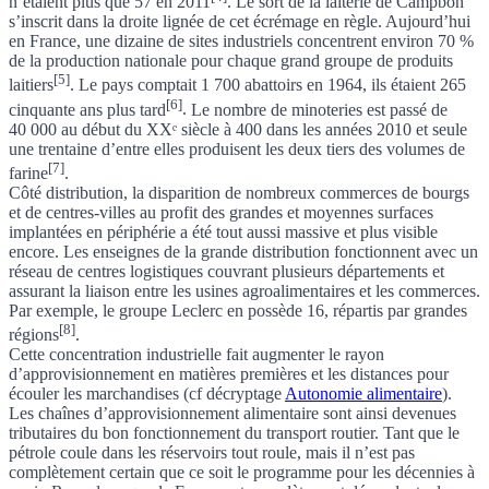
n’étaient plus que 57 en 2011
. Le sort de la laiterie de Campbon
s’inscrit dans la droite lignée de cet écrémage en règle.
Aujourd’hui
en France, une dizaine de sites industriels concentrent environ 70 %
de la production nationale pour chaque grand groupe de produits
[5]
laitiers
.
Le pays comptait 1 700 abattoirs en 1964, ils étaient 265
[6]
cinquante ans plus tard
.
Le nombre de minoteries est passé de
40 000 au début du XXᵉ siècle à 400 dans les années 2010 et seule
une trentaine d’entre elles produisent les deux tiers des volumes de
[7]
farine
.
Côté distribution, la disparition de nombreux commerces de bourgs
et de centres-villes au profit des grandes et moyennes surfaces
implantées en périphérie a été tout aussi massive et plus visible
encore. Les enseignes de la grande distribution fonctionnent avec un
réseau de centres logistiques couvrant plusieurs départements et
assurant la liaison entre les usines agroalimentaires et les commerces.
Par exemple, le groupe Leclerc en possède 16, répartis par grandes
[8]
régions
.
Cette concentration industrielle fait augmenter le rayon
d’approvisionnement en matières premières et les distances pour
écouler les marchandises (cf
décryptage
Autonomie alimentaire
).
Les chaînes d’approvisionnement alimentaire sont ainsi devenues
tributaires du bon fonctionnement du transport routier. Tant que le
pétrole coule dans les réservoirs tout roule, mais il n’est pas
complètement certain que ce soit le programme pour les décennies à