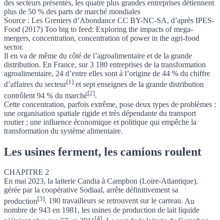
des secteurs présentés, les quatre plus grandes entreprises détiennent
plus de 50 % des parts de marché mondiales
Source : Les Greniers d’Abondance CC BY-NC-SA, d’après IPES-
Food (2017) Too big to feed: Exploring the impacts of mega-
mergers, concentration, concentration of power in the agri-food
sector.
Il en va de même du côté de l’agroalimentaire et de la grande
distribution.
En France, sur 3 180 entreprises de la transformation
agroalimentaire, 24 d’entre elles sont à l’origine de 44 % du chiffre
[1]
d’affaires du secteur
et
sept enseignes de la grande distribution
[2]
contrôlent 94 % du marché
.
Cette concentration, parfois extrême, pose deux types de problèmes :
une organisation spatiale rigide et très dépendante du transport
routier ; une influence économique et politique qui empêche la
transformation du système alimentaire.
Les usines ferment, les camions roulent
CHAPITRE 2
En mai 2023, la laiterie Candia à Campbon (Loire-Atlantique),
gérée par la coopérative Sodiaal, arrête définitivement sa
[3]
production
. 190 travailleurs se retrouvent sur le carreau.
Au
nombre de 943 en 1981, les usines de production de lait liquide
[4]