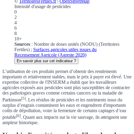
©
TerritoiresFertiles.fr
|
OpenStreetMap
Intensité d'usage de pesticides
0
2
4
6
8
10+
Sources
:
Nombre de doses unités (NODU) (Territoires
Fertiles) ;
Surfaces agricoles utiles issues du
Recensement Agricole (Agreste 2020)
En savoir plus sur cet indicateur ?
L’utilisation de ces produits permet d’obtenir des rendements
importants et relativement stables, mais le prix à payer est élevé.
Une
expertise collective de l'INSERM a établi que les travailleurs
agricoles exposés aux pesticides sont plus susceptibles de contracter
des pathologies graves comme certains cancers ou la maladie de
[5]
Parkinson
.
Les résidus de pesticides et les nutriments issus du
surplus d’engrais contaminent les eaux et engendrent d'importants
coûts de dépollution, voire la fermeture de certains captages d’eau
[6]
potable
. Quant aux impacts sur la vie sauvage, ils atteignent une
ampleur historique.