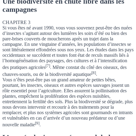
Une biodiversité en chute libre dans les
campagnes
CHAPITRE 3
Si vous êtes né avant 1990, vous vous souvenez peut-être des nuées
d’insectes s’agitant autour des lumières les soirs d’été ou bien des
pare-brises couverts de moucherons après un trajet dans la
campagne. En une vingtaine d’années, les populations d’insectes se
sont littéralement effondrées sous nos yeux. Les études dans les pays
occidentaux se succèdent et
toutes font état de reculs massifs liés à
l’homogénéisation des paysages, des cultures et à l’intensification
[7]
des pratiques agricoles
.
Même constat du côté des oiseaux, des
[8]
chauves-souris, ou de la biodiversité aquatique
.
Vous n’êtes peut-être pas un grand amateur de petites bêtes,
pourtant, les insectes, oiseaux et autres espèces sauvages jouent un
rôle essentiel pour l’agriculture. Elles assurent la pollinisation des
plantes, empêchent la prolifération des espèces nuisibles,
entretiennent la fertilité des sols.
Plus la biodiversité se dégrade, plus
nous devons intervenir et recourir à des traitements pour la
remplacer, et plus nos systèmes agricoles sont gourmands en intrants
et vulnérables en cas d’arrivée d’un nouveau prédateur ou d’une
[9]
nouvelle maladie
.