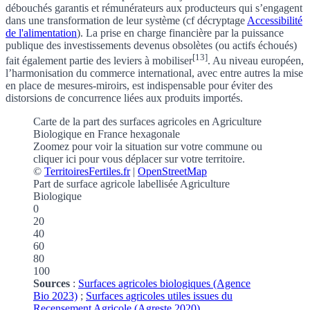
débouchés garantis et rémunérateurs aux producteurs qui s’engagent
dans une transformation de leur système (cf
décryptage
Accessibilité
de l'alimentation
).
La prise en charge financière par la puissance
publique des investissements devenus obsolètes (ou actifs échoués)
[13]
fait également partie des leviers à mobiliser
. Au niveau européen,
l’harmonisation du commerce international, avec entre autres la mise
en place de
mesures-miroirs
, est indispensable pour éviter des
distorsions de concurrence liées aux produits importés.
Carte de la part des surfaces agricoles en Agriculture
Biologique en France hexagonale
Zoomez pour voir la situation sur votre commune
ou
cliquer ici pour vous déplacer sur votre territoire.
©
TerritoiresFertiles.fr
|
OpenStreetMap
Part de surface agricole labellisée Agriculture
Biologique
0
20
40
60
80
100
Sources
:
Surfaces agricoles biologiques (Agence
Bio 2023)
;
Surfaces agricoles utiles issues du
Recensement Agricole (Agreste 2020)