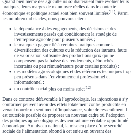
Quand bien même des agriculteurs souhaiteraient faire évoluer leurs
pratiques,
leurs marges de manœuvre réelles dans le contexte
[11]
économique et politique actuel sont bien souvent limitées
. Parmi
les nombreux obstacles, nous pouvons citer :
la dépendance à des engagements, des décisions et des
investissements passés qui conditionnent la stratégie de
l’entreprise agricole pour plusieurs années ;
le manque à gagner lié à certaines pratiques comme la
diversification des cultures ou la réduction des intrants, faute
de valorisation suffisante des productions (prix qui ne
compensent pas la baisse des rendements, débouchés
incertains ou peu rémunérateurs pour certains produits) ;
des modèles agroécologiques et des références techniques trop
peu présents dans l’environnement professionnel et
informationnel ;
[12]
un
contrôle social
plus ou moins strict
.
Dans ce contexte défavorable à l’agroécologie, les injonctions à s’y
conformer peuvent avoir des effets totalement contre productifs en
venant nourrir un sentiment d’impuissance, voire de ressentiment. Il
est toutefois possible de proposer un nouveau cadre où l’adoption
des pratiques agroécologiques deviendrait une véritable opportunité
économique. Au niveau national, la mise en place d’une sécurité
sociale de l’alimentation répond à cet enjeu en ouvrant des