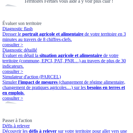
Territoires Fertiles vous aide à y voir plus clair !
Évaluer son territoire
Diagnostic flash
Dresser le
portrait agricole et alimentaire
de votre territoire en 3
minutes au travers de 8 chiffres-clefs.
consulter
>
Diagnostic détaillé
Évaluer en détail la
situation agricole et alimentaire
de votre
territoire (commune, EPCI, PAT, PNR…) au travers de plus de 30
indicateurs.
consulter
>
Simulateur d'action (PARCEL)
Simuler
l'impact de mesures
(changement de régime alimentaire,
changement de pratiques agricoles…) sur les
besoins en terres et
en emplois
.
consulter
>
Passer à l'action
Défis à relever
Découvrir les
défis à relever
sur votre territoire pour aller vers une