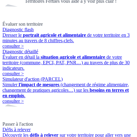
Territoires Fertiles vous aide à y voir plus clair !
Évaluer son territoire
Diagnostic flash
Dresser le
portrait agricole et alimentaire
de votre territoire en 3
minutes au travers de 8 chiffres-clefs.
consulter
>
Diagnostic détaillé
Évaluer en détail la
situation agricole et alimentaire
de votre
territoire (commune, EPCI, PAT, PNR…) au travers de plus de 30
indicateurs.
consulter
>
Simulateur d'action (PARCEL)
Simuler
l'impact de mesures
(changement de régime alimentaire,
changement de pratiques agricoles…) sur les
besoins en terres et
en emplois
.
consulter
>
Passer à l'action
Défis à relever
Découvrir les
défis à relever
sur votre territoire pour aller vers une