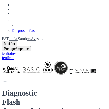
/
Diagnostic flash
PAT de la Sambre-Avesnois
Modifier
Partager/imprimer
territoires
fertiles
.
Diagnostic
Flash