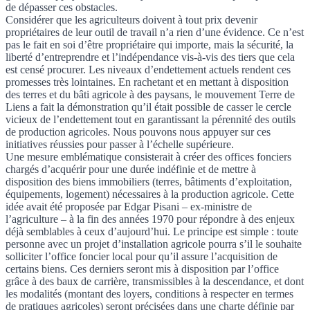
de dépasser ces obstacles.
Considérer que les agriculteurs doivent à tout prix devenir
propriétaires de leur outil de travail n’a rien d’une évidence. Ce n’est
pas le fait en soi d’être propriétaire qui importe, mais la sécurité, la
liberté d’entreprendre et l’indépendance vis-à-vis des tiers que cela
est censé procurer. Les niveaux d’endettement actuels rendent ces
promesses très lointaines. En rachetant et en mettant à disposition
des terres et du bâti agricole à des paysans,
le mouvement Terre de
Liens
a fait la démonstration qu’il était possible de casser le cercle
vicieux de l’endettement tout en garantissant la pérennité des outils
de production agricoles. Nous pouvons nous appuyer sur ces
initiatives réussies pour passer à l’échelle supérieure.
Une mesure emblématique consisterait à créer des offices fonciers
chargés d’acquérir pour
une durée indéfinie
et de mettre à
disposition des biens immobiliers (terres, bâtiments d’exploitation,
équipements, logement) nécessaires à la production agricole. Cette
idée avait été proposée par Edgar Pisani – ex-ministre de
l’agriculture – à la fin des années 1970 pour répondre à des enjeux
déjà semblables à ceux d’aujourd’hui. Le principe est simple : toute
personne avec un projet d’installation agricole pourra
s’il le souhaite
solliciter l’office foncier local pour qu’il assure l’acquisition de
certains biens. Ces derniers seront mis à disposition par l’office
grâce à des baux de carrière, transmissibles à la descendance, et dont
les modalités (montant des loyers, conditions à respecter en termes
de pratiques agricoles) seront précisées dans une charte définie par