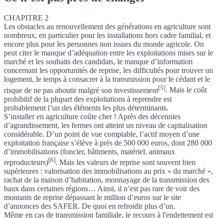
CHAPITRE 2
Les obstacles au renouvellement des générations en agriculture sont
nombreux, en particulier pour les installations hors cadre familial, et
encore plus pour les personnes non issues du monde agricole. On
peut citer le
manque d’adéquation entre les exploitations mises sur le
marché et les souhaits des candidats, le manque d’information
concernant les opportunités de reprise, les difficultés pour trouver un
logement, le temps à consacrer à la transmission pour le cédant et le
[5]
risque de ne pas aboutir malgré son investissement
. Mais le coût
prohibitif de la plupart des exploitations à reprendre est
probablement l’un des éléments les plus déterminants.
S’installer en agriculture coûte cher ! Après des décennies
d’agrandissement, les fermes ont atteint un niveau de capitalisation
considérable. D’un point de vue comptable,
l’actif moyen d’une
exploitation française s’élève à près de 500 000 euros, dont 280 000
d’immobilisations (foncier, bâtiments, matériel, animaux
[6]
reproducteurs)
. Mais les valeurs de reprise sont souvent bien
supérieures :
valorisation des immobilisations au prix « du marché »
,
rachat de la maison d’habitation,
monnayage de la transmission des
baux dans certaines régions
… Ainsi, il n’est pas rare de voir des
montants de reprise dépassant le million d’euros sur le site
d’annonces des
SAFER
. De quoi en refroidir plus d’un.
Même en cas de transmission familiale,
le recours à l'endettement est