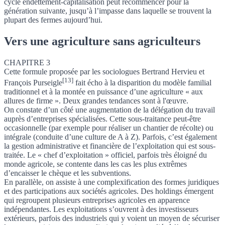
cycle endettement-capitalisation peut recommencer pour la
génération suivante, jusqu’à l’impasse dans laquelle se trouvent la
plupart des fermes aujourd’hui.
Vers une agriculture sans agriculteurs
CHAPITRE 3
Cette formule proposée par les sociologues Bertrand Hervieu et
[13]
François Purseigle
fait écho à la disparition du modèle familial
traditionnel et à la montée en puissance d’une agriculture « aux
allures de firme ». Deux grandes tendances sont à l'œuvre.
On constate d’un côté une augmentation de la délégation du travail
auprès d’entreprises spécialisées. Cette sous-traitance peut-être
occasionnelle (par exemple pour réaliser un chantier de récolte) ou
intégrale (conduite d’une culture de A à Z). Parfois, c’est également
la gestion administrative et financière de l’exploitation qui est sous-
traitée. Le « chef d’exploitation » officiel, parfois très éloigné du
monde agricole, se contente dans les cas les plus extrêmes
d’encaisser le chèque et les subventions.
En parallèle, on assiste à une complexification des formes juridiques
et des participations aux sociétés agricoles. Des holdings émergent
qui regroupent plusieurs entreprises agricoles en apparence
indépendantes. Les exploitations s’ouvrent à des investisseurs
extérieurs, parfois des industriels qui y voient un moyen de sécuriser