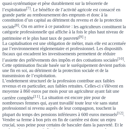
quasi-systématique et pèse durablement sur la trésorerie de
[7]
l’exploitation
.
Le bénéfice de l’activité agricole est consacré en
grande partie au remboursement des emprunts et donc à la
constitution d’un capital au détriment du revenu et de la protection
[8]
sociale
. On en arrive à ce paradoxe :
les agriculteurs constituent la
catégorie professionnelle qui affiche à la fois le plus haut niveau de
[9]
patrimoine et le plus haut taux de pauvreté
!
La capitalisation est une obligation de métier, mais elle est accentuée
par l’environnement réglementaire et professionnel.
Les dispositifs
fiscaux
qui encadrent les investissements permettent de réduire
[10]
l’assiette des prélèvements des impôts et des cotisations sociales
.
Cette optimisation fiscale basée sur le suréquipement devient parfois
une fin en soi, au détriment de la protection sociale et de la
transmission de l’exploitation.
L’endettement structurel de la profession contribue aux faibles
revenus et en particulier, aux faibles retraites.
Celles-ci s’élèvent en
moyenne à 860 euros par mois pour un agriculteur ayant fait une
[11]
carrière complète
. La situation est encore pire pour de
nombreuses femmes qui, ayant travaillé toute leur vie sans statut
professionnel ni revenu auprès de leur compagnon,
touchent la
[12]
plupart du temps des pensions inférieures à 600 euros mensuels
.
Vendre sa ferme à bon prix en fin de carrière est donc un enjeu
crucial, sous peine pour certains de basculer dans la pauvreté. Et le