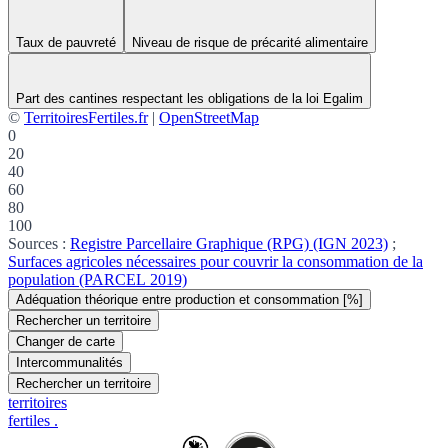
Taux de pauvreté
Niveau de risque de précarité alimentaire
Part des cantines respectant les obligations de la loi Egalim
©
TerritoiresFertiles.fr
|
OpenStreetMap
0
20
40
60
80
100
Sources :
Registre Parcellaire Graphique (RPG) (IGN 2023)
;
Surfaces agricoles nécessaires pour couvrir la consommation de la
population (PARCEL 2019)
Adéquation théorique entre production et consommation [%]
Rechercher un territoire
Changer de carte
Intercommunalités
Rechercher un territoire
territoires
fertiles
.