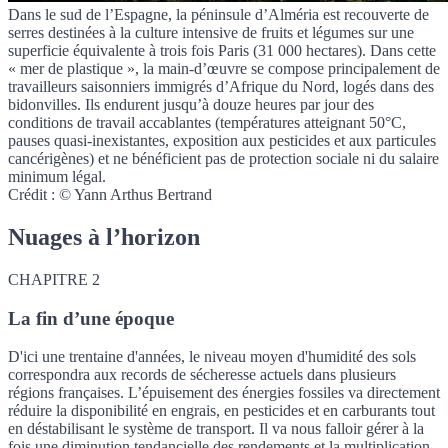
Dans le sud de l’Espagne, la péninsule d’Alméria est recouverte de
serres destinées à la culture intensive de fruits et légumes sur une
superficie équivalente à trois fois Paris (31 000 hectares). Dans cette
« mer de plastique », la main-d’œuvre se compose principalement de
travailleurs saisonniers immigrés d’Afrique du Nord, logés dans des
bidonvilles. Ils endurent jusqu’à douze heures par jour des
conditions de travail accablantes (températures atteignant 50°C,
pauses quasi-inexistantes, exposition aux pesticides et aux particules
cancérigènes) et ne bénéficient pas de protection sociale ni du salaire
minimum légal.
Crédit : © Yann Arthus Bertrand
Nuages à l’horizon
CHAPITRE 2
La fin d’une époque
D'ici une trentaine d'années, le niveau moyen d'humidité des sols
correspondra aux records de sécheresse actuels dans plusieurs
régions françaises. L’épuisement des énergies fossiles va directement
réduire la disponibilité en engrais, en pesticides et en carburants tout
en déstabilisant le système de transport. Il va nous falloir gérer à la
fois une diminution tendancielle des rendements et la multiplication